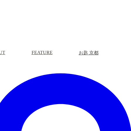
UT
FEATURE
お匙 京都