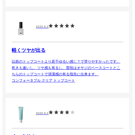
す。
KAIシリーズの後継種も出る感じではなく、ターゲットを若者に絞っ
ていくのでしょうか。
特に基礎化粧品については、残念ですがもう私はオサジから卒業し
2026.8.4
た方がいいのかもと考えてます。
チューニング ハイドレイティング ローション
軽くツヤが出る
以前のトップコートより若干ゆるい感じ？で塗りやすかったです。
乾きも速いし、ツヤ感も有るし、普段はオサジのベースコートとこ
ちらのトップコートで清潔感の有る指先に出来ます。
コンフォータブル クリア トップコート
2026.8.4