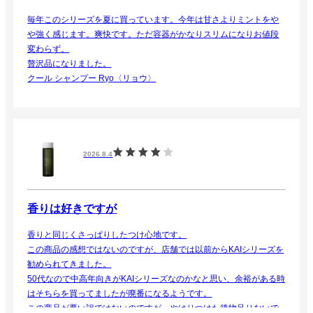
毎年このシリーズを夏に買っています。今年は甘さよりミントをや
や強く感じます。爽快です。ただ容器がかなりスリムになりお値段
変わらず。
贅沢品になりました。
クール シャンプー Ryo〈リョウ〉
2026.8.4
香りは好きですが
香りと同じくさっぱりしたつけ心地です。
この商品の感想ではないのですが、店舗では以前からKAIシリーズを
勧められてきました。
50代なので中高年向きがKAIシリーズなのかなと思い、余裕がある時
はそちらを買ってましたが廃番になるようです。
この商品が悪い訳ではないのですが、やはりつけた後物足りないで