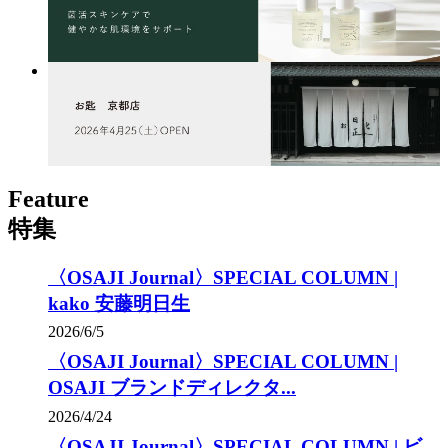
Feature
特集
〈OSAJI Journal〉SPECIAL COLUMN |
kako 安藤明日生
2026/6/5
〈OSAJI Journal〉SPECIAL COLUMN |
OSAJI ブランドディレクタ...
2026/4/24
〈OSAJI Journal〉SPECIAL COLUMN | ビ