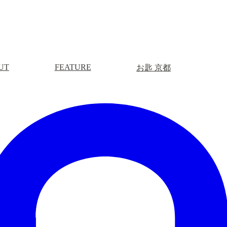
UT
FEATURE
お匙 京都