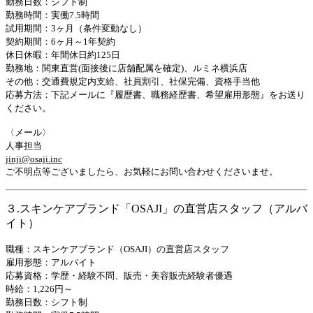
勤務日数：シフト制
勤務時間：実働7.5時間
試用期間：3ヶ月（条件変動なし）
契約期間：6ヶ月～1年契約
休日休暇：年間休日約125日
勤務地：関東直営(面接後に店舗配属を確定)、ルミネ横浜店
その他：交通費規定内支給、社員割引、社保完備、資格手当他
応募方法：下記メールに『履歴書、職務経歴書、希望雇用形態』をお送り
ください。
〈メール〉
人事担当
jinji@osaji.inc
ご不明点等ございましたら、お気軽にお問い合わせくださいませ。
３.スキンケアブランド「OSAJI」の直営店スタッフ（アルバ
イト）
職種：スキンケアブランド（OSAJI）の直営店スタッフ
雇用形態：アルバイト
応募資格：学歴・経験不問、販売・美容販売経験者優遇
時給：1,226円～
勤務日数：シフト制