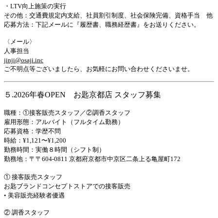
・LTV向上施策の実行
その他：交通費規定内支給、社員割引制度、社会保険完備、資格手当 他
応募方法：下記メールに『履歴書、職務経歴書』をお送りください。
〈メール〉
人事担当
jinji@osaji.inc
ご不明点等ございましたら、お気軽にお問い合わせくださいませ。
５.2026年春OPEN
お匙京都店
スタッフ募集
職種：①接客販売スタッフ／②調香スタッフ
雇用形態：アルバイト（フルタイム勤務）
応募資格：学歴不問
時給：¥1,121〜¥1,200
勤務時間：実働８時間（シフト制）
勤務地：〒〒604-0811 京都府京都市中京区二条上る亀屋町172
① 接客販売スタッフ
お匙ブランドコンセプトストアでの接客販売
• 美容販売経験者優遇
② 調香スタッフ