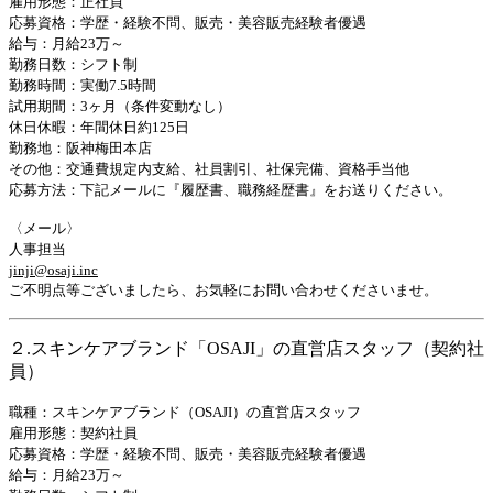
雇用形態：正社員
応募資格：学歴・経験不問、販売・美容販売経験者優遇
給与：月給23万～
勤務日数：シフト制
勤務時間：実働7.5時間
試用期間：3ヶ月（条件変動なし）
休日休暇：年間休日約125日
勤務地：阪神梅田本店
その他：交通費規定内支給、社員割引、社保完備、資格手当他
応募方法：下記メールに『履歴書、職務経歴書』をお送りください。
〈メール〉
人事担当
jinji@osaji.inc
ご不明点等ございましたら、お気軽にお問い合わせくださいませ。
２.スキンケアブランド「OSAJI」の直営店スタッフ（契約社
員）
職種：スキンケアブランド（OSAJI）の直営店スタッフ
雇用形態：契約社員
応募資格：学歴・経験不問、販売・美容販売経験者優遇
給与：月給23万～