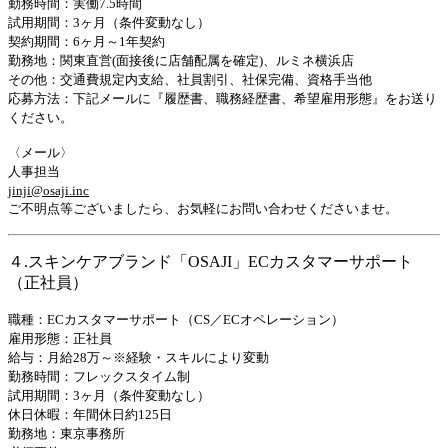
勤務時間：実働7.5時間
試用期間：3ヶ月（条件変動なし）
契約期間：6ヶ月～1年契約
勤務地：関東直営(面接後に店舗配属を確定)、ルミネ横浜店
その他：交通費規定内支給、社員割引、社保完備、資格手当他
応募方法：下記メールに『履歴書、職務経歴書、希望雇用形態』をお送り
ください。
〈メール〉
人事担当
jinji@osaji.inc
ご不明点等ございましたら、お気軽にお問い合わせくださいませ。
４.スキンケアブランド「OSAJI」ECカスタマーサポート
（正社員）
職種：ECカスタマーサポート（CS／ECオペレーション）
雇用形態：正社員
給与：月給28万～※経験・スキルにより変動
勤務時間：フレックスタイム制
試用期間：3ヶ月（条件変動なし）
休日休暇：年間休日約125日
勤務地：東京事務所