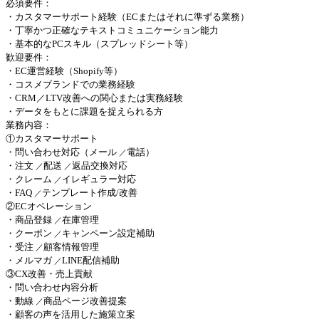
必須要件：
・カスタマーサポート経験（ECまたはそれに準ずる業務）
・丁寧かつ正確なテキストコミュニケーション能力
・基本的なPCスキル（スプレッドシート等）
歓迎要件：
・EC運営経験（Shopify等）
・コスメブランドでの業務経験
・CRM／LTV改善への関心または実務経験
・データをもとに課題を捉えられる方
業務内容：
①カスタマーサポート
・問い合わせ対応（メール
電話）
／
・注文
配送
返品交換対応
／
／
・クレーム
イレギュラー対応
／
・FAQ
テンプレート作成/改善
／
②ECオペレーション
・商品登録
在庫管理
／
・クーポン
キャンペーン設定補助
／
・受注
顧客情報管理
／
・メルマガ
LINE配信補助
／
③CX改善・売上貢献
・問い合わせ内容分析
・動線
商品ページ改善提案
／
・顧客の声を活用した施策立案