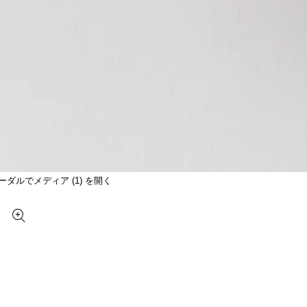
ーダルでメディア (1) を開く