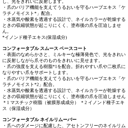
し、光をきれいに反射します。
・爪のバリア機能を支えてうるおいを守るハーブエキス「ケ
ラチノモイスト*」配合。
・水蒸気や酸素を透過する設計で、ネイルカラーが乾燥する
ときの収縮状態が起こりにくく、塗布後の爪を圧迫しませ
ん。
*イノンド種子エキス(保湿成分)
コンフォータブル スムース ベースコート
・表面のなめらかさと、ミルキーな極薄発色で、光をきれい
に反射しながら爪そのものをきれいに見せます。
・爪の強度を支える樹脂*1を配合。折れやすい爪や二枚爪に
なりやすい爪をサポートします。
・爪のバリア機能を支えてうるおいを守るハーブエキス「ケ
ラチノモイスト*2」配合。
・水蒸気や酸素を透過する設計で、ネイルカラーが乾燥する
ときの収縮状態が起こりにくく、塗布後の爪を圧迫しません
＊1 マスチック樹脂（被膜形成成分） ＊2 イノンド種子エキ
ス（保湿成分）
コンフォータブル ネイルリムーバー
・爪へのダメージに配慮した、アセトンフリーのネイルリム