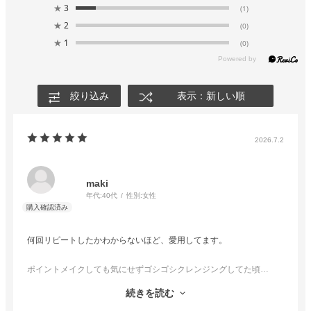
★
3
(1)
★
2
(0)
★
1
(0)
絞り込み
表示：新しい順
2026.7.2
maki
年代:
40代
性別:
女性
何回リピートしたかわからないほど、愛用してます。
ポイントメイクしても気にせずゴシゴシクレンジングしてた頃…
目の周りの乾燥やハリがなくなってきて、お店の方に相談したらこ
続きを読む
の商品を勧めてもらい、1つ使い切る頃には悩んでのを忘れる目元に