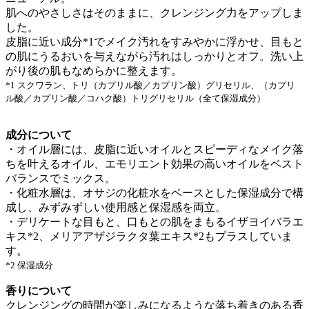
肌へのやさしさはそのままに、クレンジング力をアップしま
した。
皮脂に近い成分*1でメイク汚れをすみやかに浮かせ、目もと
の肌にうるおいを与えながら汚れはしっかりとオフ。洗い上
がり後の肌もなめらかに整えます。
*1 スクワラン、トリ（カプリル酸／カプリン酸）グリセリル、（カプリ
ル酸／カプリン酸／コハク酸）トリグリセリル（全て保湿成分）
成分について
・オイル層には、皮脂に近いオイルとスピーディなメイク落
ちを叶えるオイル、エモリエント効果の高いオイルをベスト
バランスでミックス。
・化粧水層は、オサジの化粧水をベースとした保湿成分で構
成し、みずみずしい使用感と保湿感を両立。
・デリケートな目もと、口もとの肌をまもるイザヨイバラエ
キス*2、メリアアザジラクタ葉エキス*2もプラスしていま
す。
*2 保湿成分
香りについて
クレンジングの時間が楽しみになるような落ち着きのある香