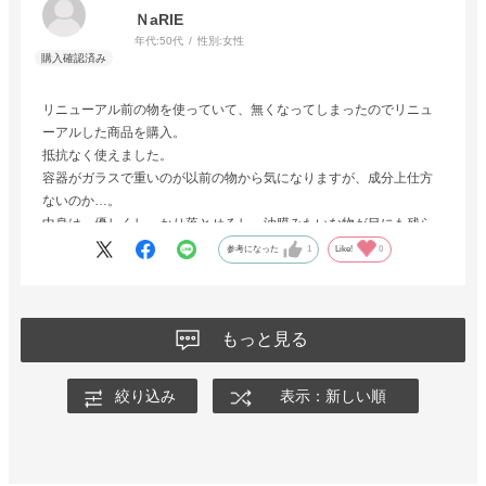
ＮaRIE
年代:
50代
性別:
女性
リニューアル前の物を使っていて、無くなってしまったのでリニュ
ーアルした商品を購入。
抵抗なく使えました。
容器がガラスで重いのが以前の物から気になりますが、成分上仕方
ないのか…。
中身は、優しくしっかり落とせるし、油膜みたいな物が目にも残ら
ないので良いと思います。
参考になった
1
Like!
0
もっと見る
絞り込み
表示：新しい順