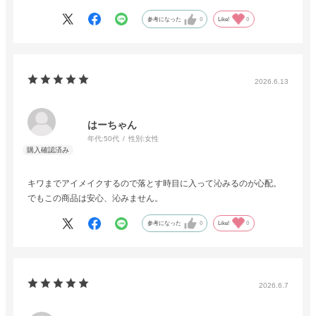
なってました。
参考になった
0
Like!
0
コットンに含ませ、まぶたに乗せたら少し放置。
優しくスルンと落ちます✨️
リニューアルされて、なお落ちやすい気がします！
2026.6.13
はーちゃん
年代:
50代
性別:
女性
キワまでアイメイクするので落とす時目に入って沁みるのが心配。
でもこの商品は安心、沁みません。
参考になった
0
Like!
0
2026.6.7