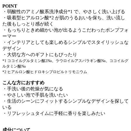
POINT
・弱酸性のアミノ酸系洗浄成分*1 で、やさしく洗い上げる
・吸着型ヒアルロン酸*2 が肌のうるおいを保ち、洗い流し
た後もしっとり感が続く
・もっちりときめ細かい泡が出るようこだわったポンプフォ
ーマー
・インテリアとしても楽しめるシンプルでスタイリッシュな
デザイン
・大切な方へのギフトにもぴったり
*1 ココイルグルタミン酸2Na、ラウロイルアスパラギン酸Na、ココイルグ
ルタミン酸Na
*2 ヒアルロン酸ヒドロキシプロピルトリモニウム
こんな方におすすめ
・手洗い後の乾燥が気になる
・やさしい泡で手肌を洗いたい
・生活のシーンにフィットするシンプルなデザインを探して
いる
・リフレッシュタイムに手軽に香りを楽しみたい
成分について