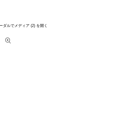
ーダルでメディア (2) を開く