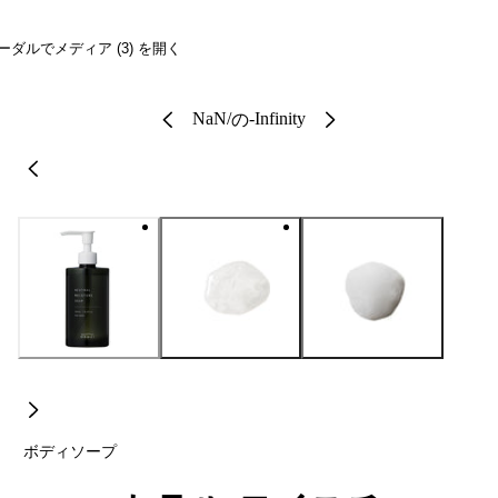
ーダルでメディア (3) を開く
NaN
/
-Infinity
の
ボディソープ